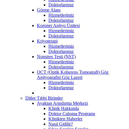
Doktorlarımız
Görme Alanı
Hizmetlerimiz
Doktorlarımız
Koroner Anjiyo Ünitesi
Hizmetlerimiz
Doktorlarımız
Kriyoterapi
Hizmetlerimiz
Doktorlarımız
Nonstres Testi (NST)
Hizmetlerimiz
Doktorlarımız
OCT (Optik Koherens Tomografi) Göz
Anjiyografisi Göz Lazeri
Hizmetlerimiz
Doktorlarımız
Diğer Tıbbi Birimler
Ayaktan Arındırma Merkezi
Klinik Hakkında
Doktor Çalışma Programı
Klinikten Haberler
Nasıl Gidilir?