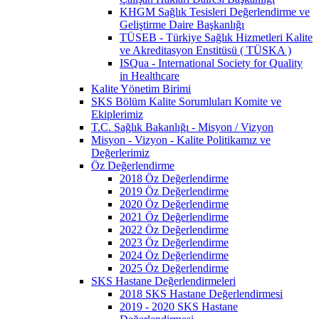
KHGM Sağlık Tesisleri Değerlendirme ve
Geliştirme Daire Başkanlığı
TÜSEB - Türkiye Sağlık Hizmetleri Kalite
ve Akreditasyon Enstitüsü ( TÜSKA )
ISQua - International Society for Quality
in Healthcare
Kalite Yönetim Birimi
SKS Bölüm Kalite Sorumluları Komite ve
Ekiplerimiz
T.C. Sağlık Bakanlığı - Misyon / Vizyon
Misyon - Vizyon - Kalite Politikamız ve
Değerlerimiz
Öz Değerlendirme
2018 Öz Değerlendirme
2019 Öz Değerlendirme
2020 Öz Değerlendirme
2021 Öz Değerlendirme
2022 Öz Değerlendirme
2023 Öz Değerlendirme
2024 Öz Değerlendirme
2025 Öz Değerlendirme
SKS Hastane Değerlendirmeleri
2018 SKS Hastane Değerlendirmesi
2019 - 2020 SKS Hastane