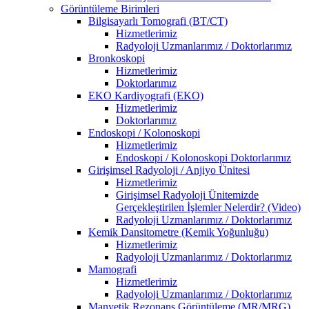
Görüntüleme Birimleri
Bilgisayarlı Tomografi (BT/CT)
Hizmetlerimiz
Radyoloji Uzmanlarımız / Doktorlarımız
Bronkoskopi
Hizmetlerimiz
Doktorlarımız
EKO Kardiyografi (EKO)
Hizmetlerimiz
Doktorlarımız
Endoskopi / Kolonoskopi
Hizmetlerimiz
Endoskopi / Kolonoskopi Doktorlarımız
Girişimsel Radyoloji / Anjiyo Ünitesi
Hizmetlerimiz
Girişimsel Radyoloji Ünitemizde
Gerçekleştirilen İşlemler Nelerdir? (Video)
Radyoloji Uzmanlarımız / Doktorlarımız
Kemik Dansitometre (Kemik Yoğunluğu)
Hizmetlerimiz
Radyoloji Uzmanlarımız / Doktorlarımız
Mamografi
Hizmetlerimiz
Radyoloji Uzmanlarımız / Doktorlarımız
Manyetik Rezonans Görüntüleme (MR/MRG)