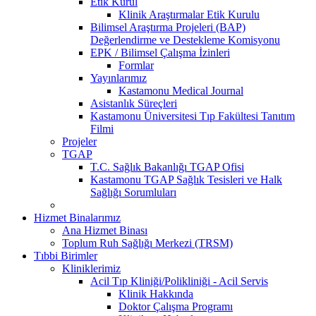
Etik Kurul
Klinik Araştırmalar Etik Kurulu
Bilimsel Araştırma Projeleri (BAP)
Değerlendirme ve Destekleme Komisyonu
EPK / Bilimsel Çalışma İzinleri
Formlar
Yayınlarımız
Kastamonu Medical Journal
Asistanlık Süreçleri
Kastamonu Üniversitesi Tıp Fakültesi Tanıtım
Filmi
Projeler
TGAP
T.C. Sağlık Bakanlığı TGAP Ofisi
Kastamonu TGAP Sağlık Tesisleri ve Halk
Sağlığı Sorumluları
Hizmet Binalarımız
Ana Hizmet Binası
Toplum Ruh Sağlığı Merkezi (TRSM)
Tıbbi Birimler
Kliniklerimiz
Acil Tıp Kliniği/Polikliniği - Acil Servis
Klinik Hakkında
Doktor Çalışma Programı