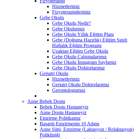
Fizyoterapist
Hizmetlerimiz
Fizyoterapistlerimiz
Gebe Okulu
Gebe Okulu Nedir?
Gebe Okulumuz
Gebe Okulu Yıllık Eğitim Planı
Gebe (Doğuma Hazırlık) Eğitim Sınıfı
Haftalık Eğitim Programı
Uzaktan Eğitim Gebe Okulu
Gebe Okulu Çalışmalarımız
Gebe Okulu İnstagram Sayfamız
Gebe Okulu Doktorlarımız
Geriatri Okulu
Hizmetlerimiz
Geriatri Okulu Doktorlarımız
Gerontologumuz
Anne Bebek Dostu
Bebek Dostu Hastaneyiz
Anne Dostu Hastaneyiz
Emzirme Politikamız
Başarılı Emzirmenin 10 Adımı
Anne Sütü, Emzirme (Laktasyon / Relaktasyon)
Polikliniği