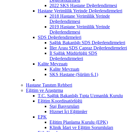
Değerlendirmesi
2022 SKS Hastane Değerlendirmesi
Hastane Verimlilik Yerinde Değerlendirmeleri
2018 Hastane Verimlilik Yerinde
Değerlendirmesi
2019 Hastane Verimlilik Yerinde
Değerlendirmesi
SDS Değerlendirmeleri
Sağlık Bakanlığı SDS Değerlendirmeleri
İller Arası SDS Çapraz Değerlendirmeleri
İl Sağlık Müdürlüğü SDS
Değerlendirmeleri
Kalite Mevzuatı
Kalite Mevzuatı
SKS Hastane (Sürüm 6.1)
Hastane Tanıtım Rehberi
Eğitim ve Araştırma
T.C. Sağlık Bakanlığı Tıpta Uzmanlık Kurulu
Eğitim Koordinatörlüğü
Staj Başvuruları
Hizmet İçi Eğitimler
EPK
Eğitim Planlama Kurulu (EPK)
Klinik İdari ve Eğitim Sorumluları