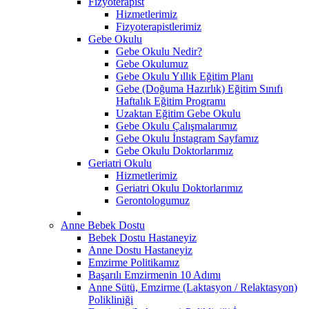
Fizyoterapist
Hizmetlerimiz
Fizyoterapistlerimiz
Gebe Okulu
Gebe Okulu Nedir?
Gebe Okulumuz
Gebe Okulu Yıllık Eğitim Planı
Gebe (Doğuma Hazırlık) Eğitim Sınıfı
Haftalık Eğitim Programı
Uzaktan Eğitim Gebe Okulu
Gebe Okulu Çalışmalarımız
Gebe Okulu İnstagram Sayfamız
Gebe Okulu Doktorlarımız
Geriatri Okulu
Hizmetlerimiz
Geriatri Okulu Doktorlarımız
Gerontologumuz
Anne Bebek Dostu
Bebek Dostu Hastaneyiz
Anne Dostu Hastaneyiz
Emzirme Politikamız
Başarılı Emzirmenin 10 Adımı
Anne Sütü, Emzirme (Laktasyon / Relaktasyon)
Polikliniği