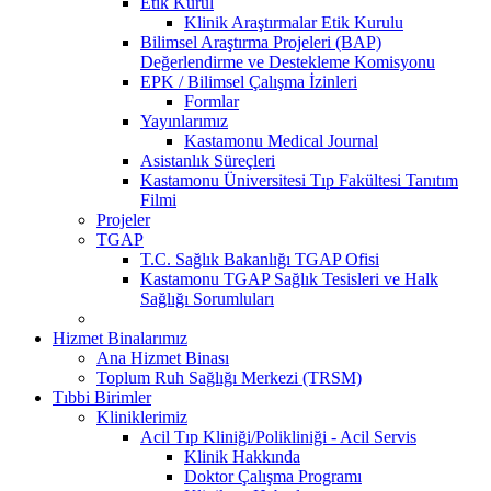
Etik Kurul
Klinik Araştırmalar Etik Kurulu
Bilimsel Araştırma Projeleri (BAP)
Değerlendirme ve Destekleme Komisyonu
EPK / Bilimsel Çalışma İzinleri
Formlar
Yayınlarımız
Kastamonu Medical Journal
Asistanlık Süreçleri
Kastamonu Üniversitesi Tıp Fakültesi Tanıtım
Filmi
Projeler
TGAP
T.C. Sağlık Bakanlığı TGAP Ofisi
Kastamonu TGAP Sağlık Tesisleri ve Halk
Sağlığı Sorumluları
Hizmet Binalarımız
Ana Hizmet Binası
Toplum Ruh Sağlığı Merkezi (TRSM)
Tıbbi Birimler
Kliniklerimiz
Acil Tıp Kliniği/Polikliniği - Acil Servis
Klinik Hakkında
Doktor Çalışma Programı