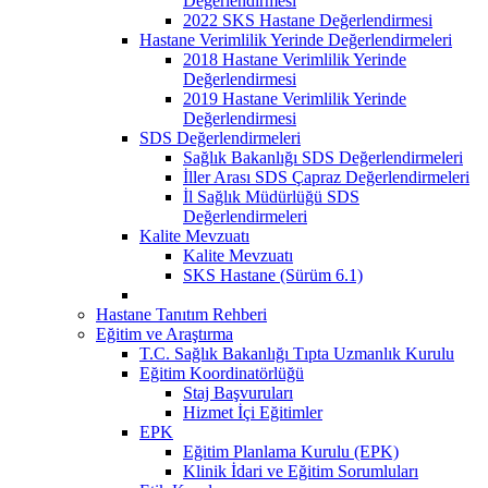
Değerlendirmesi
2022 SKS Hastane Değerlendirmesi
Hastane Verimlilik Yerinde Değerlendirmeleri
2018 Hastane Verimlilik Yerinde
Değerlendirmesi
2019 Hastane Verimlilik Yerinde
Değerlendirmesi
SDS Değerlendirmeleri
Sağlık Bakanlığı SDS Değerlendirmeleri
İller Arası SDS Çapraz Değerlendirmeleri
İl Sağlık Müdürlüğü SDS
Değerlendirmeleri
Kalite Mevzuatı
Kalite Mevzuatı
SKS Hastane (Sürüm 6.1)
Hastane Tanıtım Rehberi
Eğitim ve Araştırma
T.C. Sağlık Bakanlığı Tıpta Uzmanlık Kurulu
Eğitim Koordinatörlüğü
Staj Başvuruları
Hizmet İçi Eğitimler
EPK
Eğitim Planlama Kurulu (EPK)
Klinik İdari ve Eğitim Sorumluları