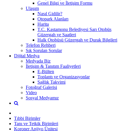
Genel Bilgi ve İletişim Formu
Ulaşım
Nasıl Gidilir?
Otopark Alanları
Harita
T.C. Kastamonu Belediyesi Sarı Otobüs
Güzergah ve Saatleri
Halk Otobüsü Güzergah ve Durak Bilgileri
Telefon Rehberi
Sık Sorulan Sorular
Dijital Medya
Medyada Biz
İletişim & Tanıtım Faaliyetleri
E-Bülten
Toplantı ve Organizasyonlar
Sağlık Takvimi
Fotoğraf Galerisi
Video
Sosyal Medyamız
Tıbbi Birimler
Tanı ve Tetkik Birimleri
Koroner Anjiyo Ünitesi