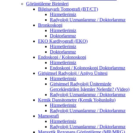
Görüntüleme Birimleri
Bilgisayarlı Tomografi (BT/CT)
Hizmetlerimiz
Radyoloji Uzmanlarımız / Doktorlarımız
Bronkoskopi
Hizmetlerimiz
Doktorlarımız
EKO Kardiyografi (EKO)
Hizmetlerimiz
Doktorlarımız
Endoskopi / Kolonoskopi
Hizmetlerimiz
Endoskopi / Kolonoskopi Doktorlarımız
Girişimsel Radyoloji / Anjiyo Ünitesi
Hizmetlerimiz
Girişimsel Radyoloji Ünitemizde
Gerçekleştirilen İşlemler Nelerdir? (Video)
Radyoloji Uzmanlarımız / Doktorlarımız
Kemik Dansitometre (Kemik Yoğunluğu)
Hizmetlerimiz
Radyoloji Uzmanlarımız / Doktorlarımız
Mamografi
Hizmetlerimiz
Radyoloji Uzmanlarımız / Doktorlarımız
Manyetik Rezonans Görüntüleme (MR/MRG)