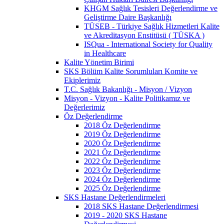
KHGM Sağlık Tesisleri Değerlendirme ve
Geliştirme Daire Başkanlığı
TÜSEB - Türkiye Sağlık Hizmetleri Kalite
ve Akreditasyon Enstitüsü ( TÜSKA )
ISQua - International Society for Quality
in Healthcare
Kalite Yönetim Birimi
SKS Bölüm Kalite Sorumluları Komite ve
Ekiplerimiz
T.C. Sağlık Bakanlığı - Misyon / Vizyon
Misyon - Vizyon - Kalite Politikamız ve
Değerlerimiz
Öz Değerlendirme
2018 Öz Değerlendirme
2019 Öz Değerlendirme
2020 Öz Değerlendirme
2021 Öz Değerlendirme
2022 Öz Değerlendirme
2023 Öz Değerlendirme
2024 Öz Değerlendirme
2025 Öz Değerlendirme
SKS Hastane Değerlendirmeleri
2018 SKS Hastane Değerlendirmesi
2019 - 2020 SKS Hastane