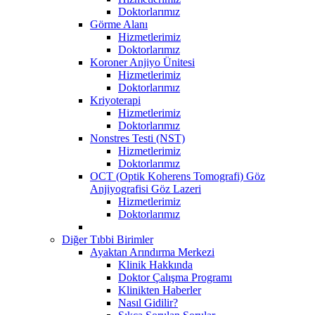
Doktorlarımız
Görme Alanı
Hizmetlerimiz
Doktorlarımız
Koroner Anjiyo Ünitesi
Hizmetlerimiz
Doktorlarımız
Kriyoterapi
Hizmetlerimiz
Doktorlarımız
Nonstres Testi (NST)
Hizmetlerimiz
Doktorlarımız
OCT (Optik Koherens Tomografi) Göz
Anjiyografisi Göz Lazeri
Hizmetlerimiz
Doktorlarımız
Diğer Tıbbi Birimler
Ayaktan Arındırma Merkezi
Klinik Hakkında
Doktor Çalışma Programı
Klinikten Haberler
Nasıl Gidilir?