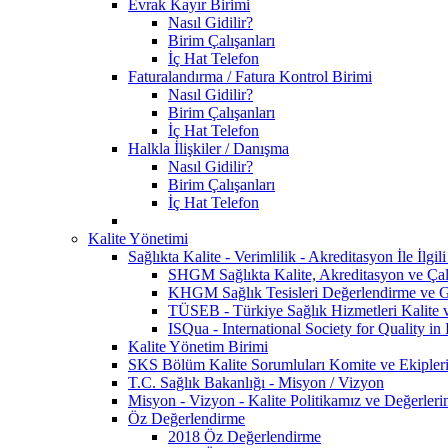
Evrak Kayır Birimi
Nasıl Gidilir?
Birim Çalışanları
İç Hat Telefon
Faturalandırma / Fatura Kontrol Birimi
Nasıl Gidilir?
Birim Çalışanları
İç Hat Telefon
Halkla İlişkiler / Danışma
Nasıl Gidilir?
Birim Çalışanları
İç Hat Telefon
Kalite Yönetimi
Sağlıkta Kalite - Verimlilik - Akreditasyon İle İlg
SHGM Sağlıkta Kalite, Akreditasyon ve Çalı
KHGM Sağlık Tesisleri Değerlendirme ve Ge
TÜSEB - Türkiye Sağlık Hizmetleri Kalite 
ISQua - International Society for Quality in
Kalite Yönetim Birimi
SKS Bölüm Kalite Sorumluları Komite ve Ekipler
T.C. Sağlık Bakanlığı - Misyon / Vizyon
Misyon - Vizyon - Kalite Politikamız ve Değerleri
Öz Değerlendirme
2018 Öz Değerlendirme