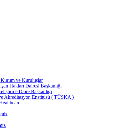
ili Kurum ve Kuruluşlar
şan Hakları Dairesi Başkanlığı
liştirme Daire Başkanlığı
ve Akreditasyon Enstitüsü ( TÜSKA )
 Healthcare
imiz
miz