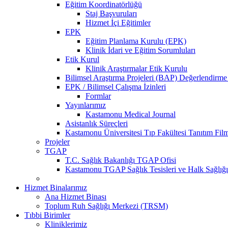
Eğitim Koordinatörlüğü
Staj Başvuruları
Hizmet İçi Eğitimler
EPK
Eğitim Planlama Kurulu (EPK)
Klinik İdari ve Eğitim Sorumluları
Etik Kurul
Klinik Araştırmalar Etik Kurulu
Bilimsel Araştırma Projeleri (BAP) Değerlendir
EPK / Bilimsel Çalışma İzinleri
Formlar
Yayınlarımız
Kastamonu Medical Journal
Asistanlık Süreçleri
Kastamonu Üniversitesi Tıp Fakültesi Tanıtım Fil
Projeler
TGAP
T.C. Sağlık Bakanlığı TGAP Ofisi
Kastamonu TGAP Sağlık Tesisleri ve Halk Sağlığı
Hizmet Binalarımız
Ana Hizmet Binası
Toplum Ruh Sağlığı Merkezi (TRSM)
Tıbbi Birimler
Kliniklerimiz