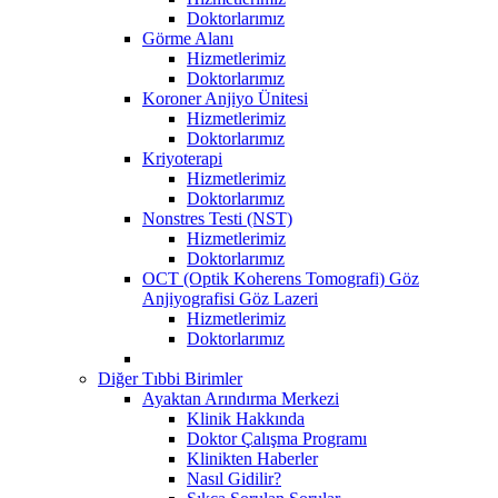
Doktorlarımız
Görme Alanı
Hizmetlerimiz
Doktorlarımız
Koroner Anjiyo Ünitesi
Hizmetlerimiz
Doktorlarımız
Kriyoterapi
Hizmetlerimiz
Doktorlarımız
Nonstres Testi (NST)
Hizmetlerimiz
Doktorlarımız
OCT (Optik Koherens Tomografi) Göz
Anjiyografisi Göz Lazeri
Hizmetlerimiz
Doktorlarımız
Diğer Tıbbi Birimler
Ayaktan Arındırma Merkezi
Klinik Hakkında
Doktor Çalışma Programı
Klinikten Haberler
Nasıl Gidilir?