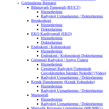
Görüntüleme Birimleri
Bilgisayarlı Tomografi (BT/CT)
Hizmetlerimiz
Radyoloji Uzmanlarımız / Doktorlarımız
Bronkoskopi
Hizmetlerimiz
Doktorlarımız
EKO Kardiyografi (EKO)
Hizmetlerimiz
Doktorlarımız
Endoskopi / Kolonoskopi
Hizmetlerimiz
Endoskopi / Kolonoskopi Doktorlarımız
Girişimsel Radyoloji / Anjiyo Ünitesi
Hizmetlerimiz
Girişimsel Radyoloji Ünitemizde
Gerçekleştirilen İşlemler Nelerdir? (Video)
Radyoloji Uzmanlarımız / Doktorlarımız
Kemik Dansitometre (Kemik Yoğunluğu)
Hizmetlerimiz
Radyoloji Uzmanlarımız / Doktorlarımız
Mamografi
Hizmetlerimiz
Radyoloji Uzmanlarımız / Doktorlarımız
Manyetik Rezonans Görüntüleme (MR/MRG)