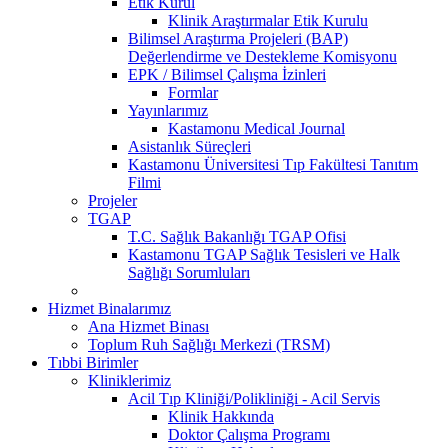
Etik Kurul
Klinik Araştırmalar Etik Kurulu
Bilimsel Araştırma Projeleri (BAP)
Değerlendirme ve Destekleme Komisyonu
EPK / Bilimsel Çalışma İzinleri
Formlar
Yayınlarımız
Kastamonu Medical Journal
Asistanlık Süreçleri
Kastamonu Üniversitesi Tıp Fakültesi Tanıtım
Filmi
Projeler
TGAP
T.C. Sağlık Bakanlığı TGAP Ofisi
Kastamonu TGAP Sağlık Tesisleri ve Halk
Sağlığı Sorumluları
Hizmet Binalarımız
Ana Hizmet Binası
Toplum Ruh Sağlığı Merkezi (TRSM)
Tıbbi Birimler
Kliniklerimiz
Acil Tıp Kliniği/Polikliniği - Acil Servis
Klinik Hakkında
Doktor Çalışma Programı