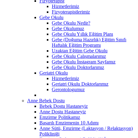
Fizyoterapist
Hizmetlerimiz
Fizyoterapistlerimiz
Gebe Okulu
Gebe Okulu Nedir?
Gebe Okulumuz
Gebe Okulu Yıllık Eğitim Planı
Gebe (Doğuma Hazırlık) Eğitim Sınıfı
Haftalık Eğitim Programı
Uzaktan Eğitim Gebe Okulu
Gebe Okulu Çalışmalarımız
Gebe Okulu İnstagram Sayfamız
Gebe Okulu Doktorlarımız
Geriatri Okulu
Hizmetlerimiz
Geriatri Okulu Doktorlarımız
Gerontologumuz
Anne Bebek Dostu
Bebek Dostu Hastaneyiz
Anne Dostu Hastaneyiz
Emzirme Politikamız
Başarılı Emzirmenin 10 Adımı
Anne Sütü, Emzirme (Laktasyon / Relaktasyon)
Polikliniği