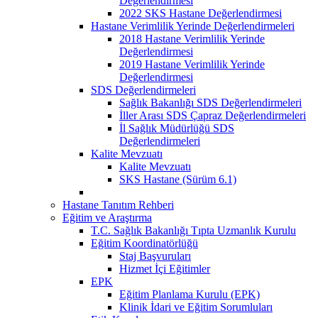
Değerlendirmesi
2022 SKS Hastane Değerlendirmesi
Hastane Verimlilik Yerinde Değerlendirmeleri
2018 Hastane Verimlilik Yerinde
Değerlendirmesi
2019 Hastane Verimlilik Yerinde
Değerlendirmesi
SDS Değerlendirmeleri
Sağlık Bakanlığı SDS Değerlendirmeleri
İller Arası SDS Çapraz Değerlendirmeleri
İl Sağlık Müdürlüğü SDS
Değerlendirmeleri
Kalite Mevzuatı
Kalite Mevzuatı
SKS Hastane (Sürüm 6.1)
Hastane Tanıtım Rehberi
Eğitim ve Araştırma
T.C. Sağlık Bakanlığı Tıpta Uzmanlık Kurulu
Eğitim Koordinatörlüğü
Staj Başvuruları
Hizmet İçi Eğitimler
EPK
Eğitim Planlama Kurulu (EPK)
Klinik İdari ve Eğitim Sorumluları