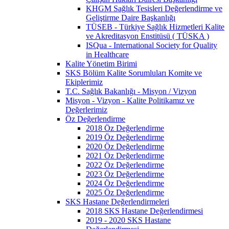
KHGM Sağlık Tesisleri Değerlendirme ve
Geliştirme Daire Başkanlığı
TÜSEB - Türkiye Sağlık Hizmetleri Kalite
ve Akreditasyon Enstitüsü ( TÜSKA )
ISQua - International Society for Quality
in Healthcare
Kalite Yönetim Birimi
SKS Bölüm Kalite Sorumluları Komite ve
Ekiplerimiz
T.C. Sağlık Bakanlığı - Misyon / Vizyon
Misyon - Vizyon - Kalite Politikamız ve
Değerlerimiz
Öz Değerlendirme
2018 Öz Değerlendirme
2019 Öz Değerlendirme
2020 Öz Değerlendirme
2021 Öz Değerlendirme
2022 Öz Değerlendirme
2023 Öz Değerlendirme
2024 Öz Değerlendirme
2025 Öz Değerlendirme
SKS Hastane Değerlendirmeleri
2018 SKS Hastane Değerlendirmesi
2019 - 2020 SKS Hastane