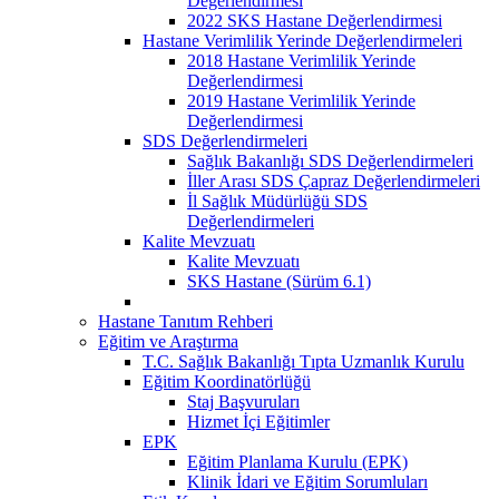
Değerlendirmesi
2022 SKS Hastane Değerlendirmesi
Hastane Verimlilik Yerinde Değerlendirmeleri
2018 Hastane Verimlilik Yerinde
Değerlendirmesi
2019 Hastane Verimlilik Yerinde
Değerlendirmesi
SDS Değerlendirmeleri
Sağlık Bakanlığı SDS Değerlendirmeleri
İller Arası SDS Çapraz Değerlendirmeleri
İl Sağlık Müdürlüğü SDS
Değerlendirmeleri
Kalite Mevzuatı
Kalite Mevzuatı
SKS Hastane (Sürüm 6.1)
Hastane Tanıtım Rehberi
Eğitim ve Araştırma
T.C. Sağlık Bakanlığı Tıpta Uzmanlık Kurulu
Eğitim Koordinatörlüğü
Staj Başvuruları
Hizmet İçi Eğitimler
EPK
Eğitim Planlama Kurulu (EPK)
Klinik İdari ve Eğitim Sorumluları