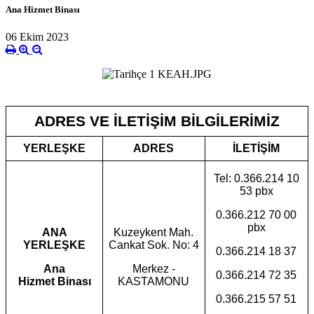
Ana Hizmet Binası
06 Ekim 2023
ADRES VE İLETİŞİM BİLGİLERİMİZ
YERLEŞKE
ADRES
İLETİŞİM
Tel: 0.366.214 10
53 pbx
0.366.212 70 00
pbx
ANA
Kuzeykent Mah.
YERLEŞKE
Cankat Sok. No: 4
0.366.214 18 37
Ana
Merkez -
0.366.214 72 35
Hizmet
Binası
KASTAMONU
0.366.215 57 51