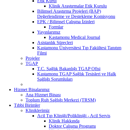
Etik Kurul
Klinik Araştırmalar Etik Kurulu
Bilimsel Araştırma Projeleri (BAP)
Değerlendirme ve Destekleme Komisyonu
EPK / Bilimsel Çalışma İzinleri
Formlar
Yayınlarımız
Kastamonu Medical Journal
Asistanlık Süreçleri
Kastamonu Üniversitesi Tıp Fakültesi Tanıtım
Filmi
Projeler
TGAP
T.C. Sağlık Bakanlığı TGAP Ofisi
Kastamonu TGAP Sağlık Tesisleri ve Halk
Sağlığı Sorumluları
Hizmet Binalarımız
Ana Hizmet Binası
Toplum Ruh Sağlığı Merkezi (TRSM)
Tıbbi Birimler
Kliniklerimiz
Acil Tıp Kliniği/Polikliniği - Acil Servis
Klinik Hakkında
Doktor Çalışma Programı