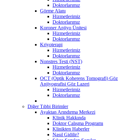
Doktorlarımız
Görme Alanı
Hizmetlerimiz
Doktorlarımız
Koroner Anjiyo Ünitesi
Hizmetlerimiz
Doktorlarımız
Kriyoterapi
Hizmetlerimiz
Doktorlarımız
Nonstres Testi (NST)
Hizmetlerimiz
Doktorlarımız
OCT (Optik Koherens Tomografi) Göz
Anjiyografisi Göz Lazeri
Hizmetlerimiz
Doktorlarımız
Diğer Tıbbi Birimler
Ayaktan Arındırma Merkezi
Klinik Hakkında
Doktor Çalışma Programı
Klinikten Haberler
Nasıl Gidilir?