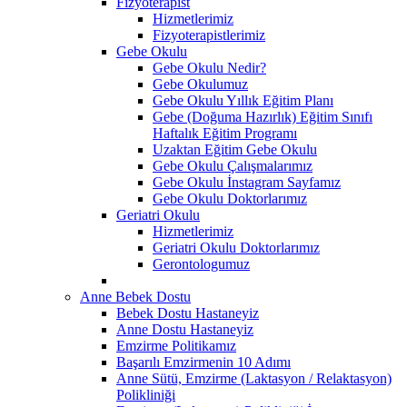
Fizyoterapist
Hizmetlerimiz
Fizyoterapistlerimiz
Gebe Okulu
Gebe Okulu Nedir?
Gebe Okulumuz
Gebe Okulu Yıllık Eğitim Planı
Gebe (Doğuma Hazırlık) Eğitim Sınıfı
Haftalık Eğitim Programı
Uzaktan Eğitim Gebe Okulu
Gebe Okulu Çalışmalarımız
Gebe Okulu İnstagram Sayfamız
Gebe Okulu Doktorlarımız
Geriatri Okulu
Hizmetlerimiz
Geriatri Okulu Doktorlarımız
Gerontologumuz
Anne Bebek Dostu
Bebek Dostu Hastaneyiz
Anne Dostu Hastaneyiz
Emzirme Politikamız
Başarılı Emzirmenin 10 Adımı
Anne Sütü, Emzirme (Laktasyon / Relaktasyon)
Polikliniği