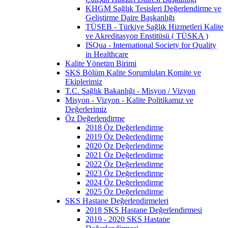
KHGM Sağlık Tesisleri Değerlendirme ve
Geliştirme Daire Başkanlığı
TÜSEB - Türkiye Sağlık Hizmetleri Kalite
ve Akreditasyon Enstitüsü ( TÜSKA )
ISQua - International Society for Quality
in Healthcare
Kalite Yönetim Birimi
SKS Bölüm Kalite Sorumluları Komite ve
Ekiplerimiz
T.C. Sağlık Bakanlığı - Misyon / Vizyon
Misyon - Vizyon - Kalite Politikamız ve
Değerlerimiz
Öz Değerlendirme
2018 Öz Değerlendirme
2019 Öz Değerlendirme
2020 Öz Değerlendirme
2021 Öz Değerlendirme
2022 Öz Değerlendirme
2023 Öz Değerlendirme
2024 Öz Değerlendirme
2025 Öz Değerlendirme
SKS Hastane Değerlendirmeleri
2018 SKS Hastane Değerlendirmesi
2019 - 2020 SKS Hastane