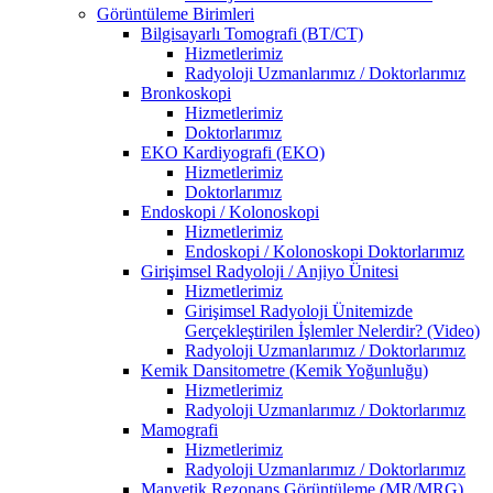
Görüntüleme Birimleri
Bilgisayarlı Tomografi (BT/CT)
Hizmetlerimiz
Radyoloji Uzmanlarımız / Doktorlarımız
Bronkoskopi
Hizmetlerimiz
Doktorlarımız
EKO Kardiyografi (EKO)
Hizmetlerimiz
Doktorlarımız
Endoskopi / Kolonoskopi
Hizmetlerimiz
Endoskopi / Kolonoskopi Doktorlarımız
Girişimsel Radyoloji / Anjiyo Ünitesi
Hizmetlerimiz
Girişimsel Radyoloji Ünitemizde
Gerçekleştirilen İşlemler Nelerdir? (Video)
Radyoloji Uzmanlarımız / Doktorlarımız
Kemik Dansitometre (Kemik Yoğunluğu)
Hizmetlerimiz
Radyoloji Uzmanlarımız / Doktorlarımız
Mamografi
Hizmetlerimiz
Radyoloji Uzmanlarımız / Doktorlarımız
Manyetik Rezonans Görüntüleme (MR/MRG)