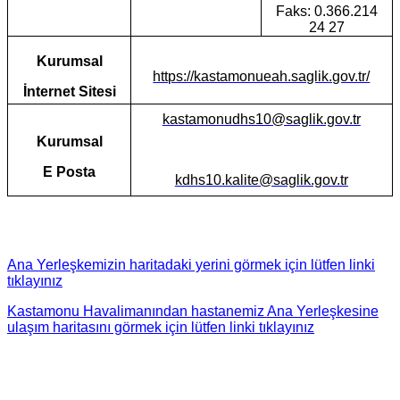
Faks: 0.366.214
24 27
Kurumsal
https://kastamonueah.saglik.gov.tr/
İnternet Sitesi
kastamonudhs10@saglik.gov.tr
Kurumsal
E Posta
kdhs10.kalite@saglik.gov.tr
Ana Yerleşkemizin haritadaki yerini görmek için lütfen linki
tıklayınız
Kastamonu Havalimanından hastanemiz Ana Yerleşkesine
ulaşım haritasını görmek için lütfen linki tıklayınız