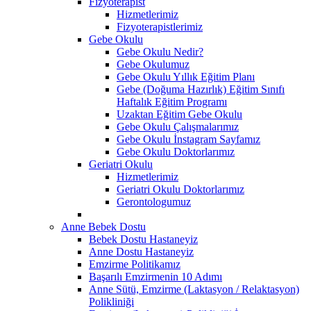
Fizyoterapist
Hizmetlerimiz
Fizyoterapistlerimiz
Gebe Okulu
Gebe Okulu Nedir?
Gebe Okulumuz
Gebe Okulu Yıllık Eğitim Planı
Gebe (Doğuma Hazırlık) Eğitim Sınıfı
Haftalık Eğitim Programı
Uzaktan Eğitim Gebe Okulu
Gebe Okulu Çalışmalarımız
Gebe Okulu İnstagram Sayfamız
Gebe Okulu Doktorlarımız
Geriatri Okulu
Hizmetlerimiz
Geriatri Okulu Doktorlarımız
Gerontologumuz
Anne Bebek Dostu
Bebek Dostu Hastaneyiz
Anne Dostu Hastaneyiz
Emzirme Politikamız
Başarılı Emzirmenin 10 Adımı
Anne Sütü, Emzirme (Laktasyon / Relaktasyon)
Polikliniği