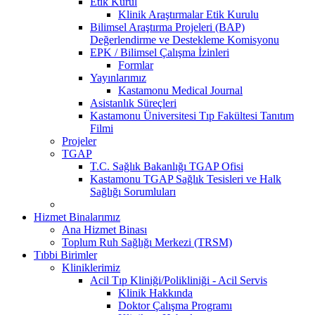
Etik Kurul
Klinik Araştırmalar Etik Kurulu
Bilimsel Araştırma Projeleri (BAP)
Değerlendirme ve Destekleme Komisyonu
EPK / Bilimsel Çalışma İzinleri
Formlar
Yayınlarımız
Kastamonu Medical Journal
Asistanlık Süreçleri
Kastamonu Üniversitesi Tıp Fakültesi Tanıtım
Filmi
Projeler
TGAP
T.C. Sağlık Bakanlığı TGAP Ofisi
Kastamonu TGAP Sağlık Tesisleri ve Halk
Sağlığı Sorumluları
Hizmet Binalarımız
Ana Hizmet Binası
Toplum Ruh Sağlığı Merkezi (TRSM)
Tıbbi Birimler
Kliniklerimiz
Acil Tıp Kliniği/Polikliniği - Acil Servis
Klinik Hakkında
Doktor Çalışma Programı