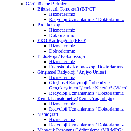
Görüntüleme Birimleri
Bilgisayarlı Tomografi (BT/CT)
Hizmetlerimiz
Radyoloji Uzmanlarımız / Doktorlarımız
Bronkoskopi
Hizmetlerimiz
Doktorlarımız
EKO Kardiyografi (EKO)
Hizmetlerimiz
Doktorlarımız
Endoskopi / Kolonoskopi
Hizmetlerimiz
Endoskopi / Kolonoskopi Doktorlarımız
Girişimsel Radyoloji / Anjiyo Ünitesi
Hizmetlerimiz
Girişimsel Radyoloji Ünitemizde
Gerçekleştirilen İşlemler Nelerdir? (Video)
Radyoloji Uzmanlarımız / Doktorlarımız
Kemik Dansitometre (Kemik Yoğunluğu)
Hizmetlerimiz
Radyoloji Uzmanlarımız / Doktorlarımız
Mamografi
Hizmetlerimiz
Radyoloji Uzmanlarımız / Doktorlarımız
Manyetik Rezonans Görüntüleme (MR/MRG)