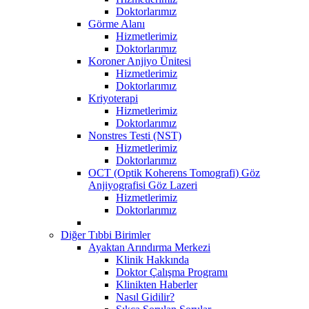
Doktorlarımız
Görme Alanı
Hizmetlerimiz
Doktorlarımız
Koroner Anjiyo Ünitesi
Hizmetlerimiz
Doktorlarımız
Kriyoterapi
Hizmetlerimiz
Doktorlarımız
Nonstres Testi (NST)
Hizmetlerimiz
Doktorlarımız
OCT (Optik Koherens Tomografi) Göz
Anjiyografisi Göz Lazeri
Hizmetlerimiz
Doktorlarımız
Diğer Tıbbi Birimler
Ayaktan Arındırma Merkezi
Klinik Hakkında
Doktor Çalışma Programı
Klinikten Haberler
Nasıl Gidilir?