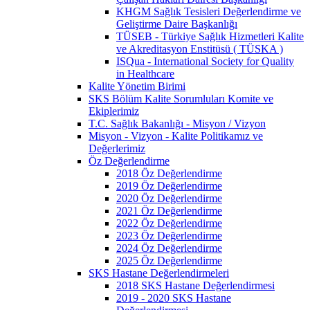
KHGM Sağlık Tesisleri Değerlendirme ve
Geliştirme Daire Başkanlığı
TÜSEB - Türkiye Sağlık Hizmetleri Kalite
ve Akreditasyon Enstitüsü ( TÜSKA )
ISQua - International Society for Quality
in Healthcare
Kalite Yönetim Birimi
SKS Bölüm Kalite Sorumluları Komite ve
Ekiplerimiz
T.C. Sağlık Bakanlığı - Misyon / Vizyon
Misyon - Vizyon - Kalite Politikamız ve
Değerlerimiz
Öz Değerlendirme
2018 Öz Değerlendirme
2019 Öz Değerlendirme
2020 Öz Değerlendirme
2021 Öz Değerlendirme
2022 Öz Değerlendirme
2023 Öz Değerlendirme
2024 Öz Değerlendirme
2025 Öz Değerlendirme
SKS Hastane Değerlendirmeleri
2018 SKS Hastane Değerlendirmesi
2019 - 2020 SKS Hastane