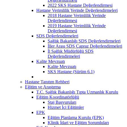
Değerlendirmesi
2022 SKS Hastane Değerlendirmesi
Hastane Verimlilik Yerinde Değerlendirmeleri
2018 Hastane Verimlilik Yerinde
Değerlendirmesi
2019 Hastane Verimlilik Yerinde
Değerlendirmesi
SDS Değerlendirmeleri
Sağlık Bakanlığı SDS Değerlendirmeleri
İller Arası SDS Çapraz Değerlendirmeleri
İl Sağlık Müdürlüğü SDS
Değerlendirmeleri
Kalite Mevzuatı
Kalite Mevzuatı
SKS Hastane (Sürüm 6.1)
Hastane Tanıtım Rehberi
Eğitim ve Araştırma
T.C. Sağlık Bakanlığı Tıpta Uzmanlık Kurulu
Eğitim Koordinatörlüğü
Staj Başvuruları
Hizmet İçi Eğitimler
EPK
Eğitim Planlama Kurulu (EPK)
Klinik İdari ve Eğitim Sorumluları