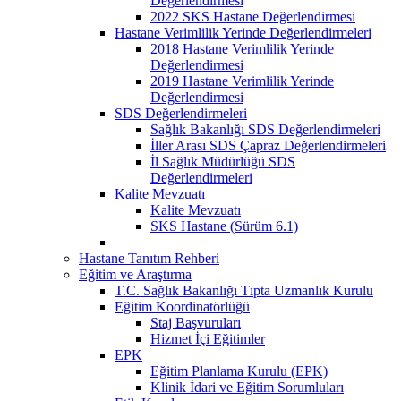
Değerlendirmesi
2022 SKS Hastane Değerlendirmesi
Hastane Verimlilik Yerinde Değerlendirmeleri
2018 Hastane Verimlilik Yerinde
Değerlendirmesi
2019 Hastane Verimlilik Yerinde
Değerlendirmesi
SDS Değerlendirmeleri
Sağlık Bakanlığı SDS Değerlendirmeleri
İller Arası SDS Çapraz Değerlendirmeleri
İl Sağlık Müdürlüğü SDS
Değerlendirmeleri
Kalite Mevzuatı
Kalite Mevzuatı
SKS Hastane (Sürüm 6.1)
Hastane Tanıtım Rehberi
Eğitim ve Araştırma
T.C. Sağlık Bakanlığı Tıpta Uzmanlık Kurulu
Eğitim Koordinatörlüğü
Staj Başvuruları
Hizmet İçi Eğitimler
EPK
Eğitim Planlama Kurulu (EPK)
Klinik İdari ve Eğitim Sorumluları