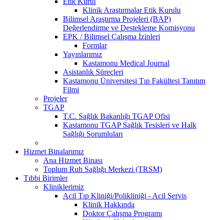
Etik Kurul
Klinik Araştırmalar Etik Kurulu
Bilimsel Araştırma Projeleri (BAP)
Değerlendirme ve Destekleme Komisyonu
EPK / Bilimsel Çalışma İzinleri
Formlar
Yayınlarımız
Kastamonu Medical Journal
Asistanlık Süreçleri
Kastamonu Üniversitesi Tıp Fakültesi Tanıtım
Filmi
Projeler
TGAP
T.C. Sağlık Bakanlığı TGAP Ofisi
Kastamonu TGAP Sağlık Tesisleri ve Halk
Sağlığı Sorumluları
Hizmet Binalarımız
Ana Hizmet Binası
Toplum Ruh Sağlığı Merkezi (TRSM)
Tıbbi Birimler
Kliniklerimiz
Acil Tıp Kliniği/Polikliniği - Acil Servis
Klinik Hakkında
Doktor Çalışma Programı