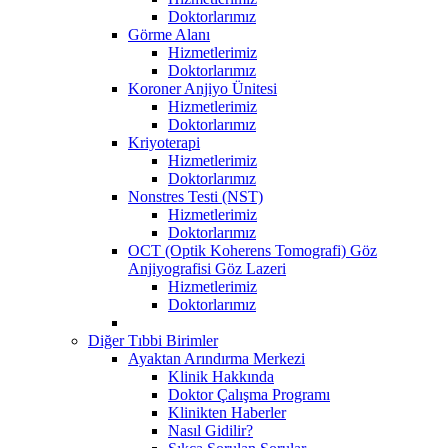
Doktorlarımız
Görme Alanı
Hizmetlerimiz
Doktorlarımız
Koroner Anjiyo Ünitesi
Hizmetlerimiz
Doktorlarımız
Kriyoterapi
Hizmetlerimiz
Doktorlarımız
Nonstres Testi (NST)
Hizmetlerimiz
Doktorlarımız
OCT (Optik Koherens Tomografi) Göz
Anjiyografisi Göz Lazeri
Hizmetlerimiz
Doktorlarımız
Diğer Tıbbi Birimler
Ayaktan Arındırma Merkezi
Klinik Hakkında
Doktor Çalışma Programı
Klinikten Haberler
Nasıl Gidilir?