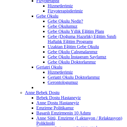
Fizyoterapist
Hizmetlerimiz
Fizyoterapistlerimiz
Gebe Okulu
Gebe Okulu Nedir?
Gebe Okulumuz
Gebe Okulu Yıllık Eğitim Planı
Gebe (Doğuma Hazırlık) Eğitim Sınıfı
Haftalık Eğitim Programı
Uzaktan Eğitim Gebe Okulu
Gebe Okulu Çalışmalarımız
Gebe Okulu İnstagram Sayfamız
Gebe Okulu Doktorlarımız
Geriatri Okulu
Hizmetlerimiz
Geriatri Okulu Doktorlarımız
Gerontologumuz
Anne Bebek Dostu
Bebek Dostu Hastaneyiz
Anne Dostu Hastaneyiz
Emzirme Politikamız
Başarılı Emzirmenin 10 Adımı
Anne Sütü, Emzirme (Laktasyon / Relaktasyon)
Polikliniği