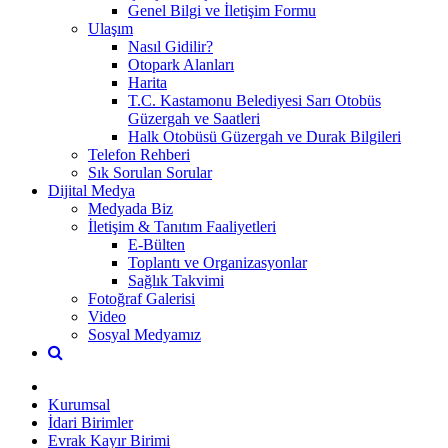
Genel Bilgi ve İletişim Formu
Ulaşım
Nasıl Gidilir?
Otopark Alanları
Harita
T.C. Kastamonu Belediyesi Sarı Otobüs
Güzergah ve Saatleri
Halk Otobüsü Güzergah ve Durak Bilgileri
Telefon Rehberi
Sık Sorulan Sorular
Dijital Medya
Medyada Biz
İletişim & Tanıtım Faaliyetleri
E-Bülten
Toplantı ve Organizasyonlar
Sağlık Takvimi
Fotoğraf Galerisi
Video
Sosyal Medyamız
Kurumsal
İdari Birimler
Evrak Kayır Birimi