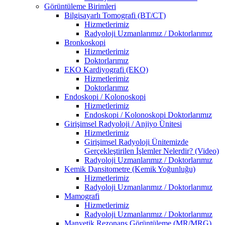
Görüntüleme Birimleri
Bilgisayarlı Tomografi (BT/CT)
Hizmetlerimiz
Radyoloji Uzmanlarımız / Doktorlarımız
Bronkoskopi
Hizmetlerimiz
Doktorlarımız
EKO Kardiyografi (EKO)
Hizmetlerimiz
Doktorlarımız
Endoskopi / Kolonoskopi
Hizmetlerimiz
Endoskopi / Kolonoskopi Doktorlarımız
Girişimsel Radyoloji / Anjiyo Ünitesi
Hizmetlerimiz
Girişimsel Radyoloji Ünitemizde
Gerçekleştirilen İşlemler Nelerdir? (Video)
Radyoloji Uzmanlarımız / Doktorlarımız
Kemik Dansitometre (Kemik Yoğunluğu)
Hizmetlerimiz
Radyoloji Uzmanlarımız / Doktorlarımız
Mamografi
Hizmetlerimiz
Radyoloji Uzmanlarımız / Doktorlarımız
Manyetik Rezonans Görüntüleme (MR/MRG)