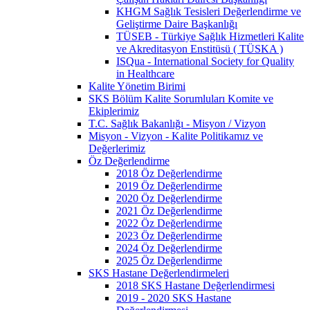
KHGM Sağlık Tesisleri Değerlendirme ve
Geliştirme Daire Başkanlığı
TÜSEB - Türkiye Sağlık Hizmetleri Kalite
ve Akreditasyon Enstitüsü ( TÜSKA )
ISQua - International Society for Quality
in Healthcare
Kalite Yönetim Birimi
SKS Bölüm Kalite Sorumluları Komite ve
Ekiplerimiz
T.C. Sağlık Bakanlığı - Misyon / Vizyon
Misyon - Vizyon - Kalite Politikamız ve
Değerlerimiz
Öz Değerlendirme
2018 Öz Değerlendirme
2019 Öz Değerlendirme
2020 Öz Değerlendirme
2021 Öz Değerlendirme
2022 Öz Değerlendirme
2023 Öz Değerlendirme
2024 Öz Değerlendirme
2025 Öz Değerlendirme
SKS Hastane Değerlendirmeleri
2018 SKS Hastane Değerlendirmesi
2019 - 2020 SKS Hastane