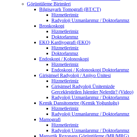
Görüntüleme Birimleri
Bilgisayarlı Tomografi (BT/CT)
Hizmetlerimiz
Radyoloji Uzmanlarımız / Doktorlarımız
Bronkoskopi
Hizmetlerimiz
Doktorlarımız
EKO Kardiyografi (EKO)
Hizmetlerimiz
Doktorlarımız
Endoskopi / Kolonoskopi
Hizmetlerimiz
Endoskopi / Kolonoskopi Doktorlarımız
Girişimsel Radyoloji / Anjiyo Ünitesi
Hizmetlerimiz
Girişimsel Radyoloji Ünitemizde
Gerçekleştirilen İşlemler Nelerdir? (Video)
Radyoloji Uzmanlarımız / Doktorlarımız
Kemik Dansitometre (Kemik Yoğunluğu)
Hizmetlerimiz
Radyoloji Uzmanlarımız / Doktorlarımız
Mamografi
Hizmetlerimiz
Radyoloji Uzmanlarımız / Doktorlarımız
Manyetik Rezonans Görüntüleme (MR/MRG)