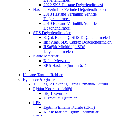
Değerlendirmesi
2022 SKS Hastane Değerlendirmesi
Hastane Verimlilik Yerinde Değerlendirmeleri
2018 Hastane Verimlilik Yerinde
Değerlendirmesi
2019 Hastane Verimlilik Yerinde
Değerlendirmesi
SDS Değerlendirmeleri
Sağlık Bakanlığı SDS Değerlendirmeleri
İller Arası SDS Çapraz Değerlendirmeleri
İl Sağlık Müdürlüğü SDS
Değerlendirmeleri
Kalite Mevzuatı
Kalite Mevzuatı
SKS Hastane (Sürüm 6.1)
Hastane Tanıtım Rehberi
Eğitim ve Araştırma
T.C. Sağlık Bakanlığı Tıpta Uzmanlık Kurulu
Eğitim Koordinatörlüğü
Staj Başvuruları
Hizmet İçi Eğitimler
EPK
Eğitim Planlama Kurulu (EPK)
Klinik İdari ve Eğitim Sorumluları