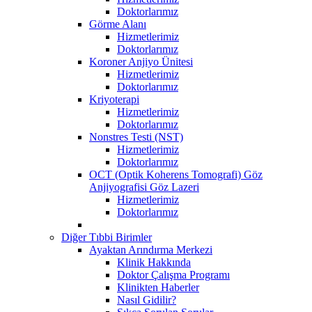
Doktorlarımız
Görme Alanı
Hizmetlerimiz
Doktorlarımız
Koroner Anjiyo Ünitesi
Hizmetlerimiz
Doktorlarımız
Kriyoterapi
Hizmetlerimiz
Doktorlarımız
Nonstres Testi (NST)
Hizmetlerimiz
Doktorlarımız
OCT (Optik Koherens Tomografi) Göz
Anjiyografisi Göz Lazeri
Hizmetlerimiz
Doktorlarımız
Diğer Tıbbi Birimler
Ayaktan Arındırma Merkezi
Klinik Hakkında
Doktor Çalışma Programı
Klinikten Haberler
Nasıl Gidilir?