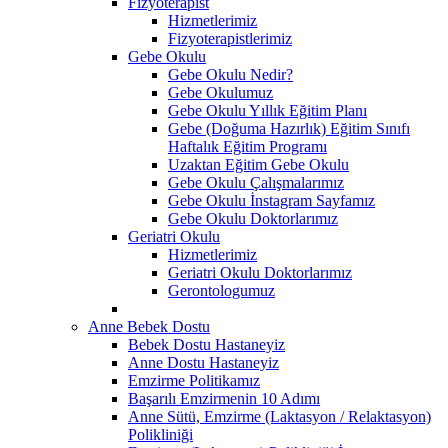
Fizyoterapist
Hizmetlerimiz
Fizyoterapistlerimiz
Gebe Okulu
Gebe Okulu Nedir?
Gebe Okulumuz
Gebe Okulu Yıllık Eğitim Planı
Gebe (Doğuma Hazırlık) Eğitim Sınıfı
Haftalık Eğitim Programı
Uzaktan Eğitim Gebe Okulu
Gebe Okulu Çalışmalarımız
Gebe Okulu İnstagram Sayfamız
Gebe Okulu Doktorlarımız
Geriatri Okulu
Hizmetlerimiz
Geriatri Okulu Doktorlarımız
Gerontologumuz
Anne Bebek Dostu
Bebek Dostu Hastaneyiz
Anne Dostu Hastaneyiz
Emzirme Politikamız
Başarılı Emzirmenin 10 Adımı
Anne Sütü, Emzirme (Laktasyon / Relaktasyon)
Polikliniği