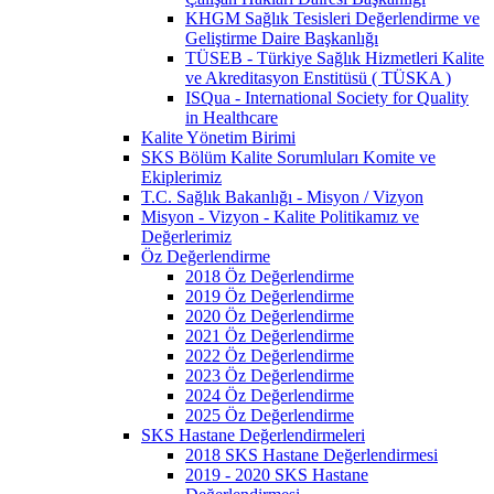
KHGM Sağlık Tesisleri Değerlendirme ve
Geliştirme Daire Başkanlığı
TÜSEB - Türkiye Sağlık Hizmetleri Kalite
ve Akreditasyon Enstitüsü ( TÜSKA )
ISQua - International Society for Quality
in Healthcare
Kalite Yönetim Birimi
SKS Bölüm Kalite Sorumluları Komite ve
Ekiplerimiz
T.C. Sağlık Bakanlığı - Misyon / Vizyon
Misyon - Vizyon - Kalite Politikamız ve
Değerlerimiz
Öz Değerlendirme
2018 Öz Değerlendirme
2019 Öz Değerlendirme
2020 Öz Değerlendirme
2021 Öz Değerlendirme
2022 Öz Değerlendirme
2023 Öz Değerlendirme
2024 Öz Değerlendirme
2025 Öz Değerlendirme
SKS Hastane Değerlendirmeleri
2018 SKS Hastane Değerlendirmesi
2019 - 2020 SKS Hastane