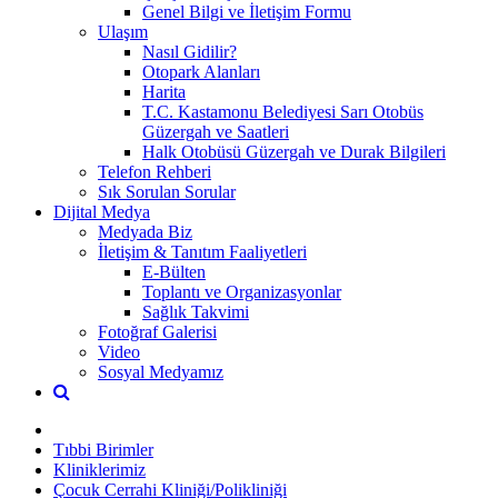
Genel Bilgi ve İletişim Formu
Ulaşım
Nasıl Gidilir?
Otopark Alanları
Harita
T.C. Kastamonu Belediyesi Sarı Otobüs
Güzergah ve Saatleri
Halk Otobüsü Güzergah ve Durak Bilgileri
Telefon Rehberi
Sık Sorulan Sorular
Dijital Medya
Medyada Biz
İletişim & Tanıtım Faaliyetleri
E-Bülten
Toplantı ve Organizasyonlar
Sağlık Takvimi
Fotoğraf Galerisi
Video
Sosyal Medyamız
Tıbbi Birimler
Kliniklerimiz
Çocuk Cerrahi Kliniği/Polikliniği