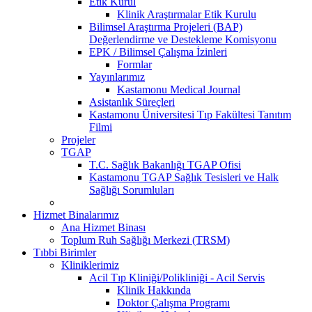
Etik Kurul
Klinik Araştırmalar Etik Kurulu
Bilimsel Araştırma Projeleri (BAP)
Değerlendirme ve Destekleme Komisyonu
EPK / Bilimsel Çalışma İzinleri
Formlar
Yayınlarımız
Kastamonu Medical Journal
Asistanlık Süreçleri
Kastamonu Üniversitesi Tıp Fakültesi Tanıtım
Filmi
Projeler
TGAP
T.C. Sağlık Bakanlığı TGAP Ofisi
Kastamonu TGAP Sağlık Tesisleri ve Halk
Sağlığı Sorumluları
Hizmet Binalarımız
Ana Hizmet Binası
Toplum Ruh Sağlığı Merkezi (TRSM)
Tıbbi Birimler
Kliniklerimiz
Acil Tıp Kliniği/Polikliniği - Acil Servis
Klinik Hakkında
Doktor Çalışma Programı