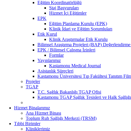
Eğitim Koordinatörlüğü
Staj Başvuruları
Hizmet İçi Eğitimler
EPK
Eğitim Planlama Kurulu (EPK)
Klinik İdari ve Eğitim Sorumluları
Etik Kurul
Klinik Araştırmalar Etik Kurulu
Bilimsel Araştırma Projeleri (BAP) Değerlendir
EPK / Bilimsel Çalışma İzinleri
Formlar
Yayınlarımız
Kastamonu Medical Journal
Asistanlık Süreçleri
Kastamonu Üniversitesi Tıp Fakültesi Tanıtım Fil
Projeler
TGAP
T.C. Sağlık Bakanlığı TGAP Ofisi
Kastamonu TGAP Sağlık Tesisleri ve Halk Sağlığı
Hizmet Binalarımız
Ana Hizmet Binası
Toplum Ruh Sağlığı Merkezi (TRSM)
Tıbbi Birimler
Kliniklerimiz