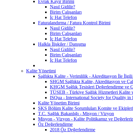
Evrak Kayır Birimi
Nasıl Gidilir?
Birim Çalışanları
İç Hat Telefon
Faturalandırma / Fatura Kontrol Birimi
Nasıl Gidilir?
Birim Çalışanları
İç Hat Telefon
Halkla İlişkiler / Danışma
Nasıl Gidilir?
Birim Çalışanları
İç Hat Telefon
Kalite Yönetimi
Sağlıkta Kalite - Verimlilik - Akreditasyon İle İlg
SHGM Sağlıkta Kalite, Akreditasyon ve Çalı
KHGM Sağlık Tesisleri Değerlendirme ve Ge
TÜSEB - Türkiye Sağlık Hizmetleri Kalite 
ISQua - International Society for Quality in
Kalite Yönetim Birimi
SKS Bölüm Kalite Sorumluları Komite ve Ekipler
T.C. Sağlık Bakanlığı - Misyon / Vizyon
Misyon - Vizyon - Kalite Politikamız ve Değerleri
Öz Değerlendirme
2018 Öz Değerlendirme