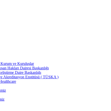
ili Kurum ve Kuruluşlar
şan Hakları Dairesi Başkanlığı
liştirme Daire Başkanlığı
ve Akreditasyon Enstitüsü ( TÜSKA )
 Healthcare
imiz
miz