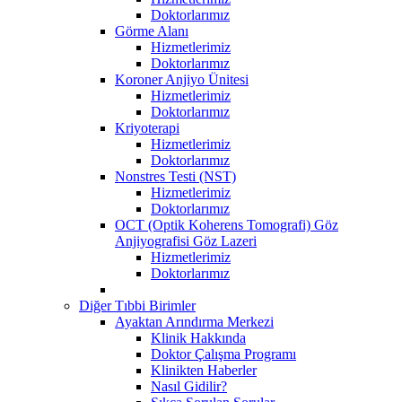
Doktorlarımız
Görme Alanı
Hizmetlerimiz
Doktorlarımız
Koroner Anjiyo Ünitesi
Hizmetlerimiz
Doktorlarımız
Kriyoterapi
Hizmetlerimiz
Doktorlarımız
Nonstres Testi (NST)
Hizmetlerimiz
Doktorlarımız
OCT (Optik Koherens Tomografi) Göz
Anjiyografisi Göz Lazeri
Hizmetlerimiz
Doktorlarımız
Diğer Tıbbi Birimler
Ayaktan Arındırma Merkezi
Klinik Hakkında
Doktor Çalışma Programı
Klinikten Haberler
Nasıl Gidilir?