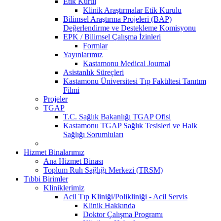
Etik Kurul
Klinik Araştırmalar Etik Kurulu
Bilimsel Araştırma Projeleri (BAP)
Değerlendirme ve Destekleme Komisyonu
EPK / Bilimsel Çalışma İzinleri
Formlar
Yayınlarımız
Kastamonu Medical Journal
Asistanlık Süreçleri
Kastamonu Üniversitesi Tıp Fakültesi Tanıtım
Filmi
Projeler
TGAP
T.C. Sağlık Bakanlığı TGAP Ofisi
Kastamonu TGAP Sağlık Tesisleri ve Halk
Sağlığı Sorumluları
Hizmet Binalarımız
Ana Hizmet Binası
Toplum Ruh Sağlığı Merkezi (TRSM)
Tıbbi Birimler
Kliniklerimiz
Acil Tıp Kliniği/Polikliniği - Acil Servis
Klinik Hakkında
Doktor Çalışma Programı