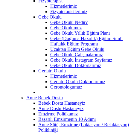
Fizyoterapist
Hizmetlerimiz
Fizyoterapistlerimiz
Gebe Okulu
Gebe Okulu Nedir?
Gebe Okulumuz
Gebe Okulu Yıllık Eğitim Planı
Gebe (Doğuma Hazırlık) Eğitim Sınıfı
Haftalık Eğitim Programı
Uzaktan Eğitim Gebe Okulu
Gebe Okulu Çalışmalarımız
Gebe Okulu İnstagram Sayfamız
Gebe Okulu Doktorlarımız
Geriatri Okulu
Hizmetlerimiz
Geriatri Okulu Doktorlarımız
Gerontologumuz
Anne Bebek Dostu
Bebek Dostu Hastaneyiz
Anne Dostu Hastaneyiz
Emzirme Politikamız
Başarılı Emzirmenin 10 Adımı
Anne Sütü, Emzirme (Laktasyon / Relaktasyon)
Polikliniği