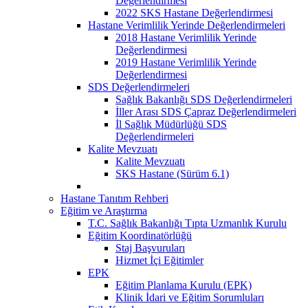
Değerlendirmesi
2022 SKS Hastane Değerlendirmesi
Hastane Verimlilik Yerinde Değerlendirmeleri
2018 Hastane Verimlilik Yerinde
Değerlendirmesi
2019 Hastane Verimlilik Yerinde
Değerlendirmesi
SDS Değerlendirmeleri
Sağlık Bakanlığı SDS Değerlendirmeleri
İller Arası SDS Çapraz Değerlendirmeleri
İl Sağlık Müdürlüğü SDS
Değerlendirmeleri
Kalite Mevzuatı
Kalite Mevzuatı
SKS Hastane (Sürüm 6.1)
Hastane Tanıtım Rehberi
Eğitim ve Araştırma
T.C. Sağlık Bakanlığı Tıpta Uzmanlık Kurulu
Eğitim Koordinatörlüğü
Staj Başvuruları
Hizmet İçi Eğitimler
EPK
Eğitim Planlama Kurulu (EPK)
Klinik İdari ve Eğitim Sorumluları