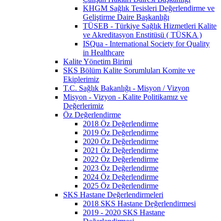
KHGM Sağlık Tesisleri Değerlendirme ve
Geliştirme Daire Başkanlığı
TÜSEB - Türkiye Sağlık Hizmetleri Kalite
ve Akreditasyon Enstitüsü ( TÜSKA )
ISQua - International Society for Quality
in Healthcare
Kalite Yönetim Birimi
SKS Bölüm Kalite Sorumluları Komite ve
Ekiplerimiz
T.C. Sağlık Bakanlığı - Misyon / Vizyon
Misyon - Vizyon - Kalite Politikamız ve
Değerlerimiz
Öz Değerlendirme
2018 Öz Değerlendirme
2019 Öz Değerlendirme
2020 Öz Değerlendirme
2021 Öz Değerlendirme
2022 Öz Değerlendirme
2023 Öz Değerlendirme
2024 Öz Değerlendirme
2025 Öz Değerlendirme
SKS Hastane Değerlendirmeleri
2018 SKS Hastane Değerlendirmesi
2019 - 2020 SKS Hastane