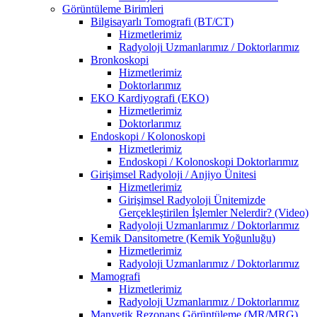
Görüntüleme Birimleri
Bilgisayarlı Tomografi (BT/CT)
Hizmetlerimiz
Radyoloji Uzmanlarımız / Doktorlarımız
Bronkoskopi
Hizmetlerimiz
Doktorlarımız
EKO Kardiyografi (EKO)
Hizmetlerimiz
Doktorlarımız
Endoskopi / Kolonoskopi
Hizmetlerimiz
Endoskopi / Kolonoskopi Doktorlarımız
Girişimsel Radyoloji / Anjiyo Ünitesi
Hizmetlerimiz
Girişimsel Radyoloji Ünitemizde
Gerçekleştirilen İşlemler Nelerdir? (Video)
Radyoloji Uzmanlarımız / Doktorlarımız
Kemik Dansitometre (Kemik Yoğunluğu)
Hizmetlerimiz
Radyoloji Uzmanlarımız / Doktorlarımız
Mamografi
Hizmetlerimiz
Radyoloji Uzmanlarımız / Doktorlarımız
Manyetik Rezonans Görüntüleme (MR/MRG)