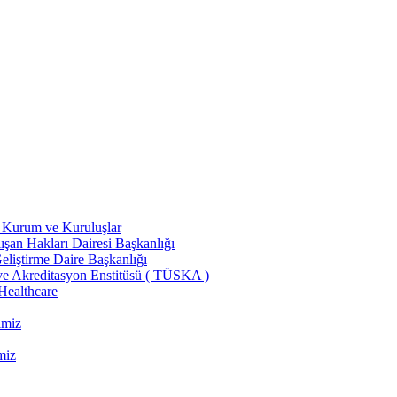
ili Kurum ve Kuruluşlar
şan Hakları Dairesi Başkanlığı
liştirme Daire Başkanlığı
ve Akreditasyon Enstitüsü ( TÜSKA )
 Healthcare
imiz
miz