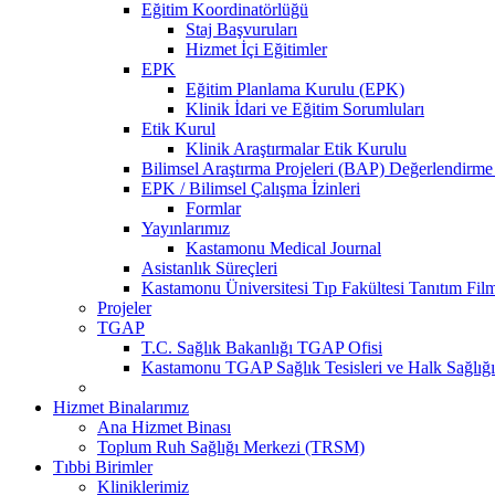
Eğitim Koordinatörlüğü
Staj Başvuruları
Hizmet İçi Eğitimler
EPK
Eğitim Planlama Kurulu (EPK)
Klinik İdari ve Eğitim Sorumluları
Etik Kurul
Klinik Araştırmalar Etik Kurulu
Bilimsel Araştırma Projeleri (BAP) Değerlendir
EPK / Bilimsel Çalışma İzinleri
Formlar
Yayınlarımız
Kastamonu Medical Journal
Asistanlık Süreçleri
Kastamonu Üniversitesi Tıp Fakültesi Tanıtım Fil
Projeler
TGAP
T.C. Sağlık Bakanlığı TGAP Ofisi
Kastamonu TGAP Sağlık Tesisleri ve Halk Sağlığı
Hizmet Binalarımız
Ana Hizmet Binası
Toplum Ruh Sağlığı Merkezi (TRSM)
Tıbbi Birimler
Kliniklerimiz