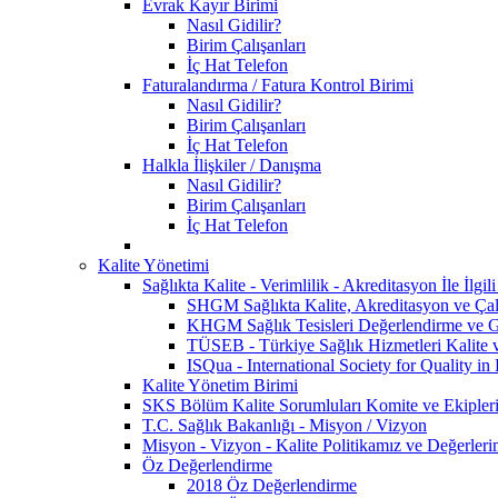
Evrak Kayır Birimi
Nasıl Gidilir?
Birim Çalışanları
İç Hat Telefon
Faturalandırma / Fatura Kontrol Birimi
Nasıl Gidilir?
Birim Çalışanları
İç Hat Telefon
Halkla İlişkiler / Danışma
Nasıl Gidilir?
Birim Çalışanları
İç Hat Telefon
Kalite Yönetimi
Sağlıkta Kalite - Verimlilik - Akreditasyon İle İlg
SHGM Sağlıkta Kalite, Akreditasyon ve Çalı
KHGM Sağlık Tesisleri Değerlendirme ve Ge
TÜSEB - Türkiye Sağlık Hizmetleri Kalite 
ISQua - International Society for Quality in
Kalite Yönetim Birimi
SKS Bölüm Kalite Sorumluları Komite ve Ekipler
T.C. Sağlık Bakanlığı - Misyon / Vizyon
Misyon - Vizyon - Kalite Politikamız ve Değerleri
Öz Değerlendirme
2018 Öz Değerlendirme