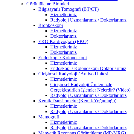
Görüntüleme Birimleri
Bilgisayarlı Tomografi (BT/CT)
Hizmetlerimiz
Radyoloji Uzmanlarımız / Doktorlarımız
Bronkoskopi
Hizmetlerimiz
Doktorlarımız
EKO Kardiyografi (EKO)
Hizmetlerimiz
Doktorlarımız
Endoskopi / Kolonoskopi
Hizmetlerimiz
Endoskopi / Kolonoskopi Doktorlarımız
Girişimsel Radyoloji / Anjiyo Ünitesi
Hizmetlerimiz
Girişimsel Radyoloji Ünitemizde
Gerçekleştirilen İşlemler Nelerdir? (Video)
Radyoloji Uzmanlarımız / Doktorlarımız
Kemik Dansitometre (Kemik Yoğunluğu)
Hizmetlerimiz
Radyoloji Uzmanlarımız / Doktorlarımız
Mamografi
Hizmetlerimiz
Radyoloji Uzmanlarımız / Doktorlarımız
Manyetik Rezonans Görüntüleme (MR/MRG)