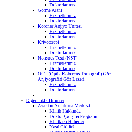
Doktorlarımız
Görme Alanı
Hizmetlerimiz
Doktorlarımız
Koroner Anjiyo Ünitesi
Hizmetlerimiz
Doktorlarımız
Kriyoterapi
Hizmetlerimiz
Doktorlarımız
Nonstres Testi (NST)
Hizmetlerimiz
Doktorlarımız
OCT (Optik Koherens Tomografi) Göz
Anjiyografisi Göz Lazeri
Hizmetlerimiz
Doktorlarımız
Diğer Tıbbi Birimler
Ayaktan Arındırma Merkezi
Klinik Hakkında
Doktor Çalışma Programı
Klinikten Haberler
Nasıl Gidilir?