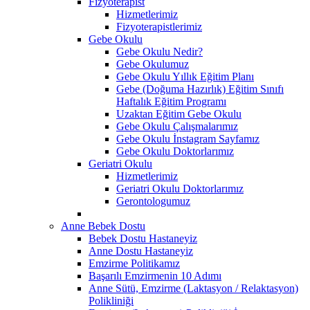
Fizyoterapist
Hizmetlerimiz
Fizyoterapistlerimiz
Gebe Okulu
Gebe Okulu Nedir?
Gebe Okulumuz
Gebe Okulu Yıllık Eğitim Planı
Gebe (Doğuma Hazırlık) Eğitim Sınıfı
Haftalık Eğitim Programı
Uzaktan Eğitim Gebe Okulu
Gebe Okulu Çalışmalarımız
Gebe Okulu İnstagram Sayfamız
Gebe Okulu Doktorlarımız
Geriatri Okulu
Hizmetlerimiz
Geriatri Okulu Doktorlarımız
Gerontologumuz
Anne Bebek Dostu
Bebek Dostu Hastaneyiz
Anne Dostu Hastaneyiz
Emzirme Politikamız
Başarılı Emzirmenin 10 Adımı
Anne Sütü, Emzirme (Laktasyon / Relaktasyon)
Polikliniği