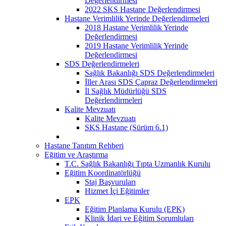
Değerlendirmesi
2022 SKS Hastane Değerlendirmesi
Hastane Verimlilik Yerinde Değerlendirmeleri
2018 Hastane Verimlilik Yerinde
Değerlendirmesi
2019 Hastane Verimlilik Yerinde
Değerlendirmesi
SDS Değerlendirmeleri
Sağlık Bakanlığı SDS Değerlendirmeleri
İller Arası SDS Çapraz Değerlendirmeleri
İl Sağlık Müdürlüğü SDS
Değerlendirmeleri
Kalite Mevzuatı
Kalite Mevzuatı
SKS Hastane (Sürüm 6.1)
Hastane Tanıtım Rehberi
Eğitim ve Araştırma
T.C. Sağlık Bakanlığı Tıpta Uzmanlık Kurulu
Eğitim Koordinatörlüğü
Staj Başvuruları
Hizmet İçi Eğitimler
EPK
Eğitim Planlama Kurulu (EPK)
Klinik İdari ve Eğitim Sorumluları