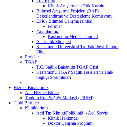
Etik Kurul
Klinik Araştırmalar Etik Kurulu
Bilimsel Araştırma Projeleri (BAP)
Değerlendirme ve Destekleme Komisyonu
EPK / Bilimsel Çalışma İzinleri
Formlar
Yayınlarımız
Kastamonu Medical Journal
Asistanlık Süreçleri
Kastamonu Üniversitesi Tıp Fakültesi Tanıtım
Filmi
Projeler
TGAP
T.C. Sağlık Bakanlığı TGAP Ofisi
Kastamonu TGAP Sağlık Tesisleri ve Halk
Sağlığı Sorumluları
Hizmet Binalarımız
Ana Hizmet Binası
Toplum Ruh Sağlığı Merkezi (TRSM)
Tıbbi Birimler
Kliniklerimiz
Acil Tıp Kliniği/Polikliniği - Acil Servis
Klinik Hakkında
Doktor Çalışma Programı