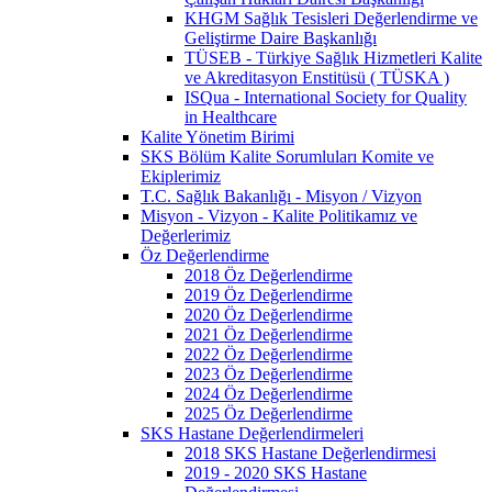
KHGM Sağlık Tesisleri Değerlendirme ve
Geliştirme Daire Başkanlığı
TÜSEB - Türkiye Sağlık Hizmetleri Kalite
ve Akreditasyon Enstitüsü ( TÜSKA )
ISQua - International Society for Quality
in Healthcare
Kalite Yönetim Birimi
SKS Bölüm Kalite Sorumluları Komite ve
Ekiplerimiz
T.C. Sağlık Bakanlığı - Misyon / Vizyon
Misyon - Vizyon - Kalite Politikamız ve
Değerlerimiz
Öz Değerlendirme
2018 Öz Değerlendirme
2019 Öz Değerlendirme
2020 Öz Değerlendirme
2021 Öz Değerlendirme
2022 Öz Değerlendirme
2023 Öz Değerlendirme
2024 Öz Değerlendirme
2025 Öz Değerlendirme
SKS Hastane Değerlendirmeleri
2018 SKS Hastane Değerlendirmesi
2019 - 2020 SKS Hastane